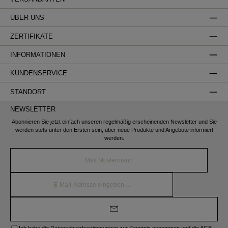
ÜBER UNS
ZERTIFIKATE
INFORMATIONEN
KUNDENSERVICE
STANDORT
NEWSLETTER
Abonnieren Sie jetzt einfach unseren regelmäßig erscheinenden Newsletter und Sie
werden stets unter den Ersten sein, über neue Produkte und Angebote informiert
werden.
Name*
E-
Mail-
Adresse*
Ich habe die
Datenschutzbestimmungen
zur Kenntnis genommen und die
AGB