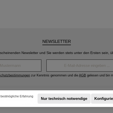
NEWSLETTER
rscheinenden Newsletter und Sie werden stets unter den Ersten sein, 
Name*
E-
Mail-
Adresse*
schutzbestimmungen
zur Kenntnis genommen und die
AGB
gelesen und bin m
 bestmögliche Erfahrung
Nur technisch notwendige
Konfiguri
setzl. Mehrwertsteuer zzgl.
Versandkosten
und ggf. Nachnahmegebühren, wenn nich
© 2026 STRÖBER Shop - Alle Rechte vorbehalten.