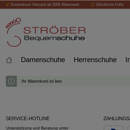
Kostenloser Versand ab 200€ Warenwert
Glückliche Füße
alt springen
Damenschuhe
Herrenschuhe
I
Ihr Warenkorb ist leer.
SERVICE-HOTLINE
ZAHLUNGS
Unterstützung und Beratung unter: