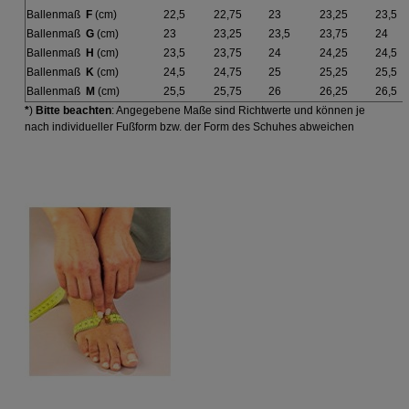
Ballenmaß
F
(cm)
22,5
22,75
23
23,25
23,5
Ballenmaß
G
(cm)
23
23,25
23,5
23,75
24
Ballenmaß
H
(cm)
23,5
23,75
24
24,25
24,5
Ballenmaß
K
(cm)
24,5
24,75
25
25,25
25,5
Ballenmaß
M
(cm)
25,5
25,75
26
26,25
26,5
*
)
Bitte beachten
: Angegebene Maße sind Richtwerte und können je
nach individueller Fußform bzw. der Form des Schuhes abweichen