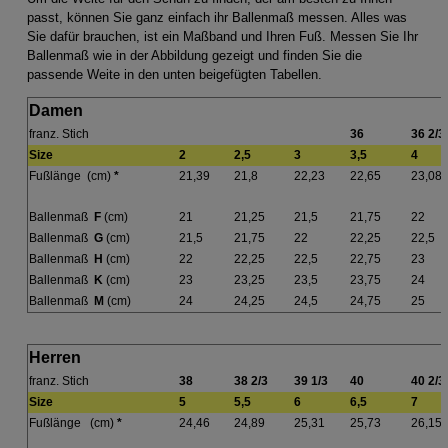
passt, können Sie ganz einfach ihr Ballenmaß messen. Alles was
Sie dafür brauchen, ist ein Maßband und Ihren Fuß. Messen Sie Ihr
Ballenmaß wie in der Abbildung gezeigt und finden Sie die
passende Weite in den unten beigefügten Tabellen.
Damen
franz. Stich
36
36 2/3
Size
2
2,5
3
3,5
4
Fußlänge (cm)
*
21,39
21,8
22,23
22,65
23,08
Ballenmaß
F
(cm)
21
21,25
21,5
21,75
22
Ballenmaß
G
(cm)
21,5
21,75
22
22,25
22,5
Ballenmaß
H
(cm)
22
22,25
22,5
22,75
23
Ballenmaß
K
(cm)
23
23,25
23,5
23,75
24
Ballenmaß
M
(cm)
24
24,25
24,5
24,75
25
Herren
franz. Stich
38
38 2/3
39 1/3
40
40 2/3
Size
5
5,5
6
6,5
7
Fußlänge (cm)
*
24,46
24,89
25,31
25,73
26,15