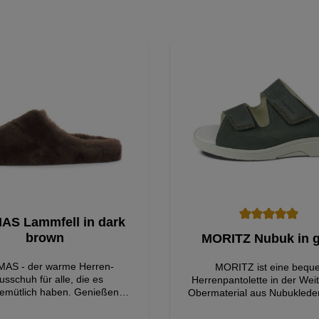
S Lammfell in dark
Durchschnittliche Bewertung 
brown
MORITZ Nubuk in g
AS - der warme Herren-
MORITZ ist eine bequ
sschuh für alle, die es
Herrenpantolette in der Wei
emütlich haben. Genießen
Obermaterial aus Nubukleder
Tragekomfort, den das dichte,
eine angenehme Haptik u
aktive Lammfell bietet. Das
hochwertige Optik. Der grau