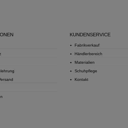
breite Füße. Die leichte P
Luftpolstersohle ist unbe
und jeder Schritt ein Wohl
STRÖBER - Ihren Fü
zuliebe!MOSES gibt es auc
Komfortweite H.
IONEN
KUNDENSERVICE
Fabrikverkauf
z
Händlerbereich
Materialien
elehrung
Schuhpflege
Versand
Kontakt
on