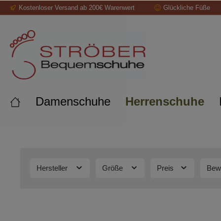
Kostenloser Versand ab 200€ Warenwert
Glückliche Füße
springen
Zur Hauptnavigation springen
Damenschuhe
Herrenschuhe
Hersteller
Größe
Preis
Bew