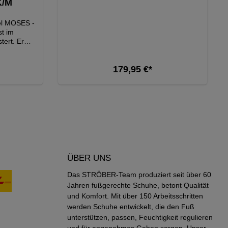
K/M
el MOSES -
st im
tert. Er
rwendete,
r aus. Der
179,95 €*
saktivem,
-Futter
ualität und
Jetzt Entdecken
n keine
len die
, bequemen
ches die
 der Füße
h gegen
agen steht
ÜBER UNS
ieferte
ch direkt
Das STRÖBER-Team produziert seit über 60
licht eine
Jahren fußgerechte Schuhe, betont Qualität
n Ihre
und Komfort. Mit über 150 Arbeitsschritten
rf entfernt
g des
werden Schuhe entwickelt, die den Fuß
Sie bei
unterstützen, passen, Feuchtigkeit regulieren
 besonders
und für angenehmes Gehen sorgen. Unser