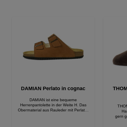
DAMIAN Perlato in cognac
THOMA
DAMIAN ist eine bequeme
Herrenpantolette in der Weite H. Das
THOM
Obermaterial aus Rauleder mit Perlato-
Hau
Effekt sorgt für eine angenehme Haptik
gern g
und einen dezenten Glanz. Der braune
Sie den 
Farbton verleiht dem Modell eine warme,
atmungs