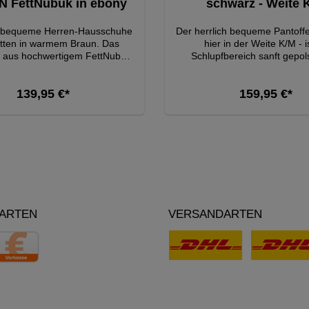
schwarz - Weite 
 FettNubuk in ebony
Der herrlich bequeme Pantoff
 bequeme Herren-Hausschuhe
hier in der Weite K/M - i
etten in warmem Braun. Das
Schlupfbereich sanft gepols
 aus hochwertigem FettNubuk
zeichnet sich durch das ve
t diesen Hausschuhen einen
hochwertige SportNappa-Lede
ikalen Charme. Mit einem
139,95 €*
159,95 €*
Innenbereich ist mit atmung
n 3-fach Klettverschluss bieten
hautfreundlichem Echtleder
 individuelle Anpassung ohne
ausgestattet. Verarbeitung, Q
iemen, was für zusätzlichen
Jetzt Entdecken
Jetzt Entdecken
Trageeigenschaften lasse
sorgt. Perfekt für gemütliche
Wünsche offen. Wir empfeh
 zuhause, ermöglichen diese
Verwendung des eingelegten
uhe ein müheloses An- und
Vario-Kork-Fußbettes, wel
n. Gönnen Sie sich den Luxus
anatomischen Begebenheiten
IN und erleben Sie Komfort
unterstützt. Einem Tausc
und Stil vereint.
Ihre orthopädischen Maßeinl
ARTEN
VERSANDARTEN
nichts im Wege. Der mitgel
Weitenausgleich befindet si
unter dem Fußbett und ermög
individuelle Anpassung a
Bedürfnisse. Er kann bei Beda
werden. Nach Entfernun
Weitenausgleichs erhalten 
diesem Schuh die Weite M für