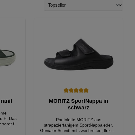
von 5 von 5 Sternen
Durchschnittliche Bewertung von 5 von 5 Sterne
ranit
MORITZ SportNappa in
schwarz
eme
te H. Das
Pantolette MORITZ aus
 sorgt für
strapazierfähigem SportNappaleder.
nd eine
Genialer Schnitt mit zwei breiten, flexibel
e Farbton