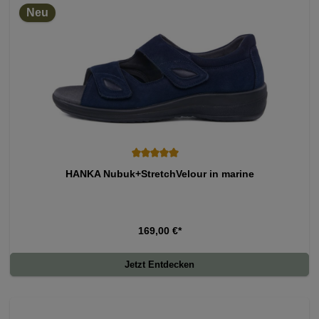
Neu
Durchschnittliche Bewertung von 5 von 5 Sternen
HANKA Nubuk+StretchVelour in marine
169,00 €*
Jetzt Entdecken