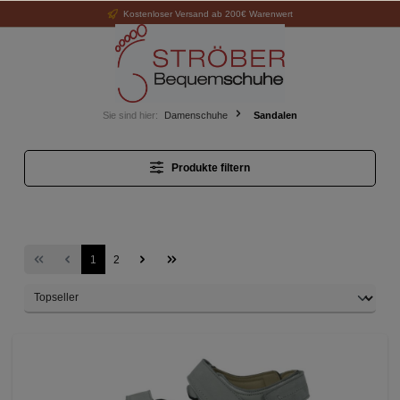
Kostenloser Versand ab 200€ Warenwert
alt springen
Sie sind hier:
Damenschuhe
Sandalen
Produkte filtern
1
2