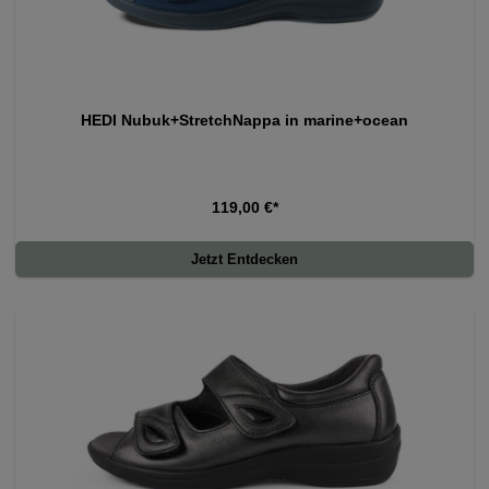
HEDI Nubuk+StretchNappa in marine+ocean
119,00 €*
Jetzt Entdecken