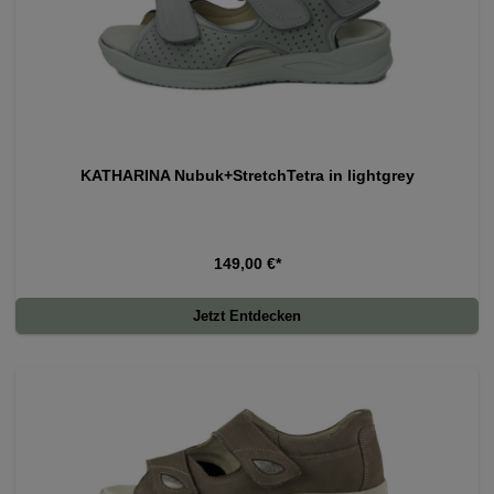
KATHARINA Nubuk+StretchTetra in lightgrey
149,00 €*
Jetzt Entdecken