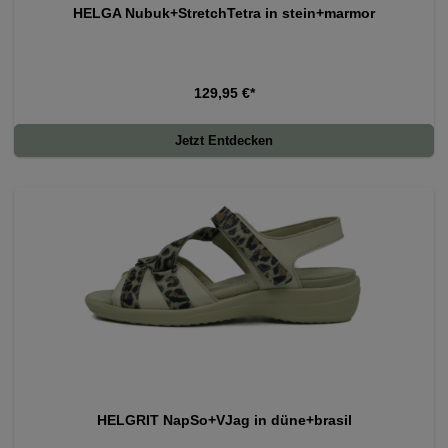
HELGA Nubuk+StretchTetra in stein+marmor
129,95 €*
Jetzt Entdecken
HELGRIT NapSo+VJag in düne+brasil