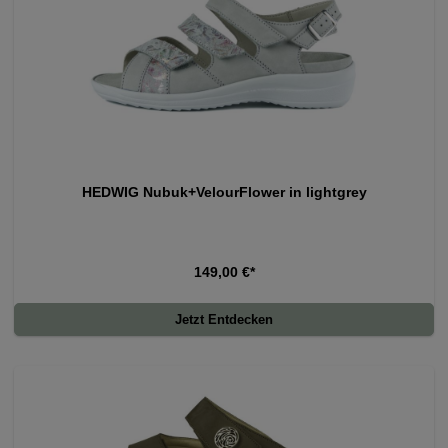
HEDWIG Nubuk+VelourFlower in lightgrey
149,00 €*
Jetzt Entdecken