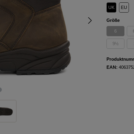
UK
EU
auswä
Größe
6
(Diese Opti
9½
(Diese Opti
Produktnum
EAN:
406375