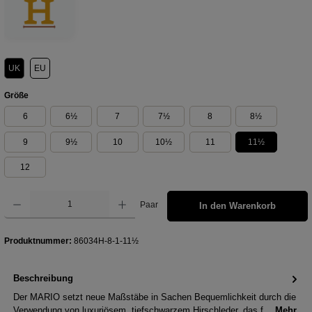
UK
EU
auswählen
Größe
6
6½
7
7½
8
8½
9
9½
10
10½
11
11½
12
Produkt Anzahl: Gib den gewünschten Wert ein oder benutze die Schaltflächen um die Anzahl z
Paar
In den Warenkorb
Produktnummer:
86034H-8-1-11½
Beschreibung
Der MARIO setzt neue Maßstäbe in Sachen Bequemlichkeit durch die
Verwendung von luxuriösem, tiefschwarzem Hirschleder, das f…
Mehr