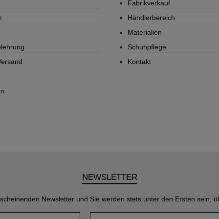
Fabrikverkauf
z
Händlerbereich
Materialien
elehrung
Schuhpflege
Versand
Kontakt
on
NEWSLETTER
rscheinenden Newsletter und Sie werden stets unter den Ersten sein, 
Name*
E-