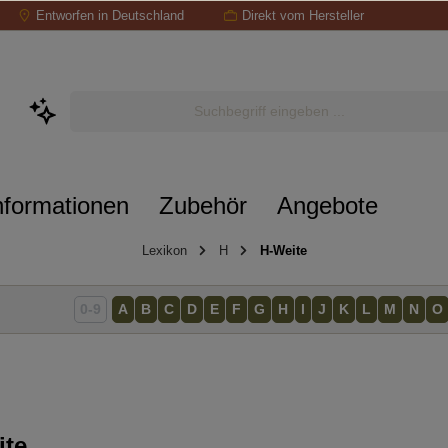
Entworfen in Deutschland
Direkt vom Hersteller
nformationen
Zubehör
Angebote
Lexikon
H
H-Weite
0-9
A
B
C
D
E
F
G
H
I
J
K
L
M
N
O
ite