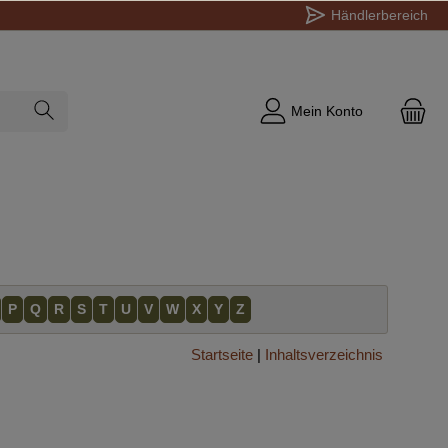
Händlerbereich
Mein Konto
P
Q
R
S
T
U
V
W
X
Y
Z
Startseite
|
Inhaltsverzeichnis