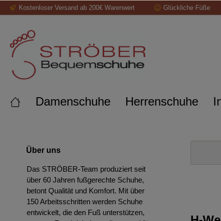
Kostenloser Versand ab 200€ Warenwert
Glückliche Füße
springen
Zur Hauptnavigation springen
Damenschuhe
Herrenschuhe
I
Über uns
Das STRÖBER-Team produziert seit
über 60 Jahren fußgerechte Schuhe,
betont Qualität und Komfort. Mit über
150 Arbeitsschritten werden Schuhe
entwickelt, die den Fuß unterstützen,
H-We