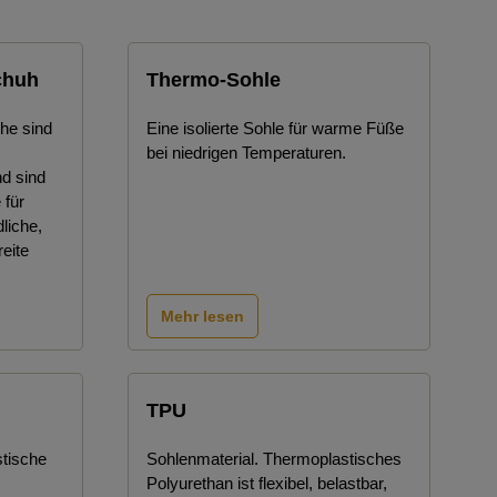
chuh
Thermo-Sohle
he sind
Eine isolierte Sohle für warme Füße
bei niedrigen Temperaturen.
d sind
 für
liche,
eite
Mehr lesen
TPU
stische
Sohlenmaterial. Thermoplastisches
Polyurethan ist flexibel, belastbar,