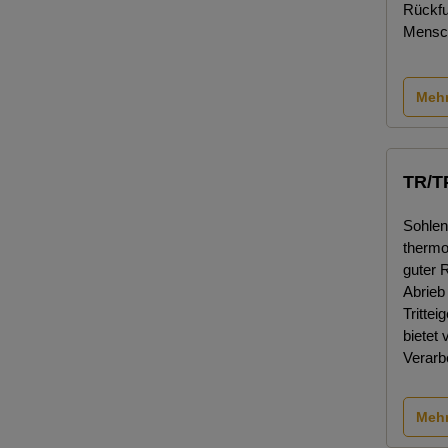
Rückfu
Mensch
Mehr
TR/T
Sohlen
thermo
guter 
Abrieb
Trittei
bietet 
Verarb
Mehr