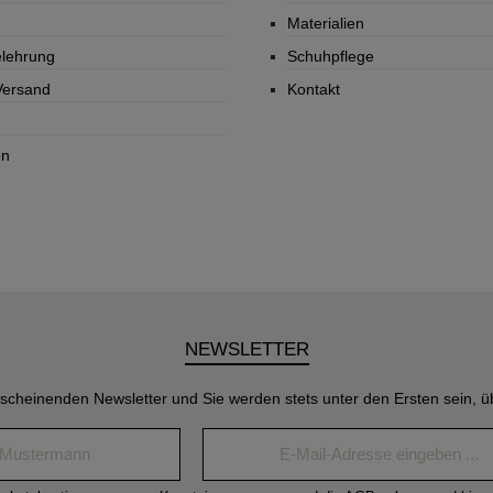
Materialien
elehrung
Schuhpflege
Versand
Kontakt
on
NEWSLETTER
rscheinenden Newsletter und Sie werden stets unter den Ersten sein, 
Name*
E-
Mail-
Adresse*