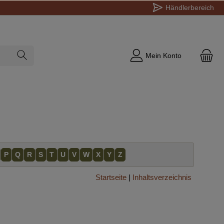
Händlerbereich
Mein Konto
P
Q
R
S
T
U
V
W
X
Y
Z
Startseite
|
Inhaltsverzeichnis