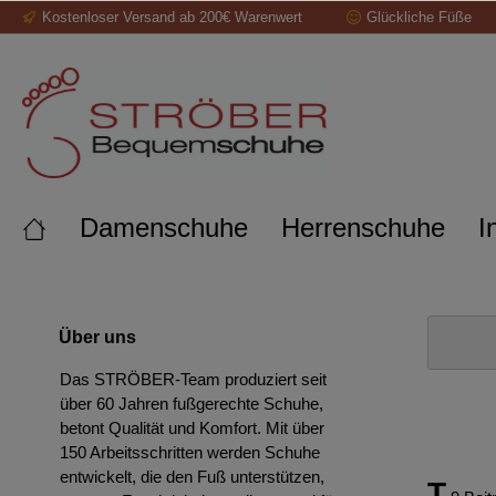
Kostenloser Versand ab 200€ Warenwert
Glückliche Füße
springen
Zur Hauptnavigation springen
Damenschuhe
Herrenschuhe
I
Über uns
Das STRÖBER-Team produziert seit
über 60 Jahren fußgerechte Schuhe,
betont Qualität und Komfort. Mit über
150 Arbeitsschritten werden Schuhe
entwickelt, die den Fuß unterstützen,
T