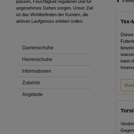
9 Beit
passen, Feuchtigkeit regulieren und für
angenehmes Gehen sorgen. Unser Ziel
ist das Wohlbefinden der Kunden, die
aktiven Laufgenuss erleben sollen.
Tex-
Dünne 
Futter
Damenschuhe
bewirk
wasser
Herrenschuhe
kann d
Innenr
Informationen
Zubehör
Mehr
Angebote
Tors
Verdre
Gegen