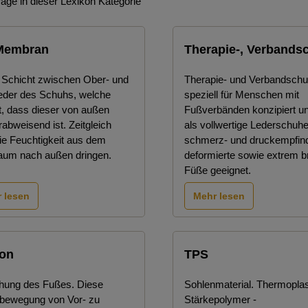
räge in dieser Lexikon Kategorie
Membran
Therapie-, Verbands
Schicht zwischen Ober- und
Therapie- und Verbandschu
leder des Schuhs, welche
speziell für Menschen mit
t, dass dieser von außen
Fußverbänden konzipiert un
abweisend ist. Zeitgleich
als vollwertige Lederschuhe
ie Feuchtigkeit aus dem
schmerz- und druckempfind
aum nach außen dringen.
deformierte sowie extrem br
Füße geeignet.
 lesen
Mehr lesen
ion
TPS
hung des Fußes. Diese
Sohlenmaterial. Thermopla
bewegung von Vor- zu
Stärkepolymer -