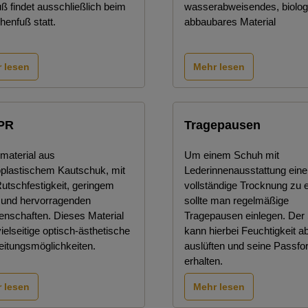
ß findet ausschließlich beim
wasserabweisendes, biolog
enfuß statt.
abbaubares Material
 lesen
Mehr lesen
PR
Tragepausen
material aus
Um einem Schuh mit
plastischem Kautschuk, mit
Lederinnenausstattung eine
Rutschfestigkeit, geringem
vollständige Trocknung zu 
 und hervorragenden
sollte man regelmäßige
genschaften. Dieses Material
Tragepausen einlegen. Der
vielseitige optisch-ästhetische
kann hierbei Feuchtigkeit a
eitungsmöglichkeiten.
auslüften und seine Passfo
erhalten.
 lesen
Mehr lesen