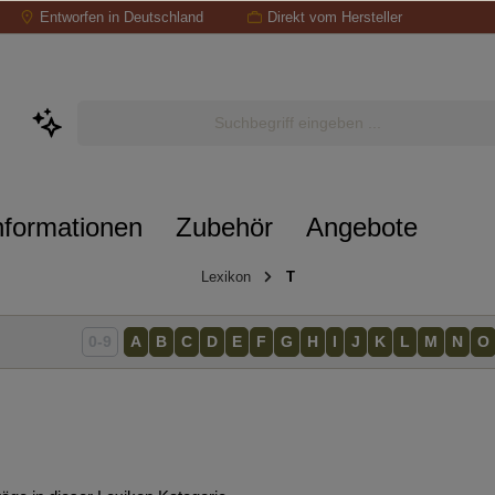
Entworfen in Deutschland
Direkt vom Hersteller
nformationen
Zubehör
Angebote
Lexikon
T
0-9
A
B
C
D
E
F
G
H
I
J
K
L
M
N
O