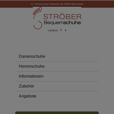
Kostenloser Versand ab 200€ Warenwert
alt springen
Lexikon
I
Damenschuhe
Herrenschuhe
Informationen
Zubehör
Angebote