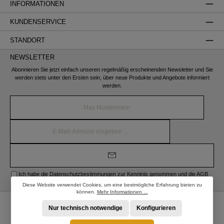
INFORMATIONEN
KUNDENSERVICE
STANDORT
NEWSLETTER
Abonnieren Sie jetzt einfach unseren regelmäßig erscheinenden Newsletter und Sie
werden stets unter den Ersten sein, über neue Produkte und Angebote informiert
werden.
Name*
E-
Mail-
Adresse*
Ich habe die
Datenschutzbestimmungen
zur Kenntnis genommen und die
AGB
gelesen und bin mit ihnen einverstanden.
Diese Website verwendet Cookies, um eine bestmögliche Erfahrung bieten zu
können.
Mehr Informationen ...
* Alle Preise inkl. gesetzl. Mehrwertsteuer zzgl.
Versandkosten
und ggf.
Nur technisch notwendige
Konfigurieren
Nachnahmegebühren, wenn nicht anders angegeben.
© 2026 STRÖBER Shop - Alle Rechte vorbehalten.