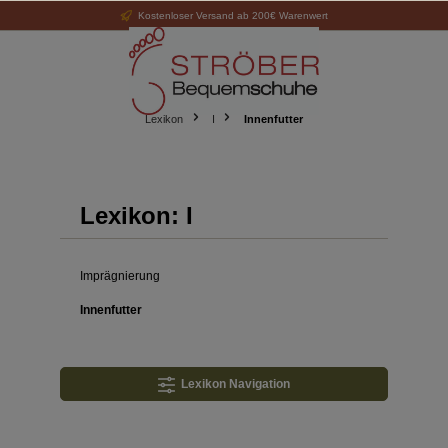
Kostenloser Versand ab 200€ Warenwert
alt springen
Lexikon
I
Innenfutter
Lexikon: I
Imprägnierung
Innenfutter
Lexikon Navigation