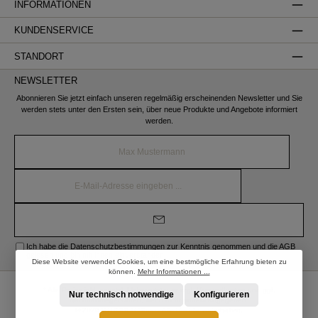
INFORMATIONEN
KUNDENSERVICE
STANDORT
NEWSLETTER
Abonnieren Sie jetzt einfach unseren regelmäßig erscheinenden Newsletter und Sie
werden stets unter den Ersten sein, über neue Produkte und Angebote informiert
werden.
Name*
E-
Mail-
Adresse*
Ich habe die
Datenschutzbestimmungen
zur Kenntnis genommen und die
AGB
gelesen und bin mit ihnen einverstanden.
Diese Website verwendet Cookies, um eine bestmögliche Erfahrung bieten zu
können.
Mehr Informationen ...
* Alle Preise inkl. gesetzl. Mehrwertsteuer zzgl.
Versandkosten
und ggf.
Nur technisch notwendige
Konfigurieren
Nachnahmegebühren, wenn nicht anders angegeben.
© 2026 STRÖBER Shop - Alle Rechte vorbehalten.