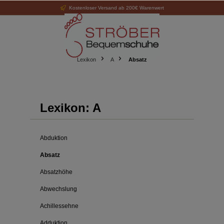
Kostenloser Versand ab 200€ Warenwert
alt springen
Lexikon
A
Absatz
Lexikon: A
Abduktion
Absatz
Absatzhöhe
Abwechslung
Achillessehne
Adduktion