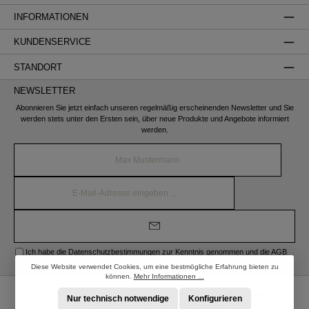
INFORMATIONEN
KUNDENSERVICE
STANDORT
NEWSLETTER
Abonnieren Sie jetzt einfach unseren regelmäßig erscheinenden Newsletter und Sie
werden stets unter den Ersten sein, über neue Produkte und Angebote informiert
werden.
Name*
E-
Mail-
Adresse*
Ich habe die
Datenschutzbestimmungen
zur Kenntnis genommen und die
AGB
gelesen und bin mit ihnen einverstanden.
Diese Website verwendet Cookies, um eine bestmögliche Erfahrung bieten zu
können.
Mehr Informationen ...
* Alle Preise inkl. gesetzl. Mehrwertsteuer zzgl.
Versandkosten
und ggf.
Nur technisch notwendige
Konfigurieren
Nachnahmegebühren, wenn nicht anders angegeben.