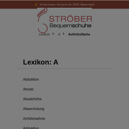
Kostenloser Versand ab 200€ Warenwert
alt springen
Lexikon
A
Auftrittsfläche
Lexikon: A
Abduktion
Absatz
Absatzhöhe
Abwechslung
Achillessehne
Adduktion