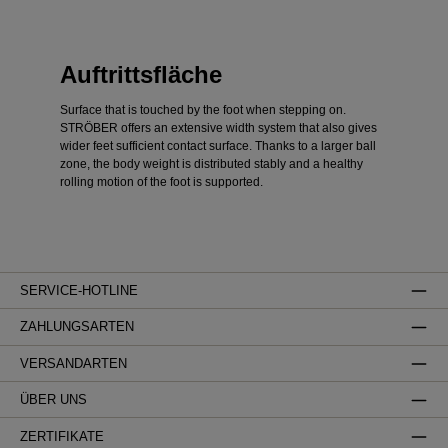
Auftrittsfläche
Surface that is touched by the foot when stepping on.
STRÖBER offers an extensive width system that also gives
wider feet sufficient contact surface. Thanks to a larger ball
zone, the body weight is distributed stably and a healthy
rolling motion of the foot is supported.
SERVICE-HOTLINE
ZAHLUNGSARTEN
VERSANDARTEN
ÜBER UNS
ZERTIFIKATE