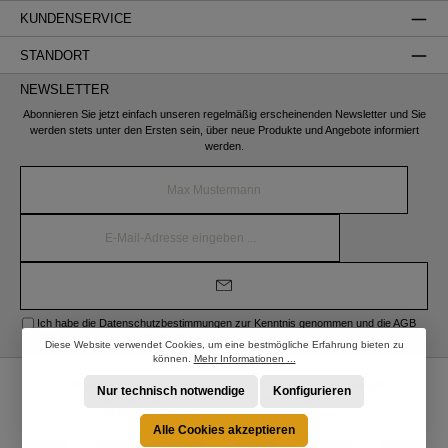
KUNDENSERVICE
STANDORT
NEWSLETTER
Abonnieren Sie jetzt einfach unseren regelmäßig erscheinenden Newsletter und Sie
werden stets unter den Ersten sein, über neue Produkte und Angebote informiert
werden.
Name*
E-
Mail-
Adresse*
Ich habe die
Datenschutzbestimmungen
zur Kenntnis genommen und die
AGB
gelesen und bin mit ihnen einverstanden.
Diese Website verwendet Cookies, um eine bestmögliche Erfahrung bieten zu
können.
Mehr Informationen ...
* Alle Preise inkl. gesetzl. Mehrwertsteuer zzgl.
Versandkosten
und ggf.
Nur technisch notwendige
Konfigurieren
Nachnahmegebühren, wenn nicht anders angegeben.
© 2026 STRÖBER Shop - Alle Rechte vorbehalten.
Alle Cookies akzeptieren