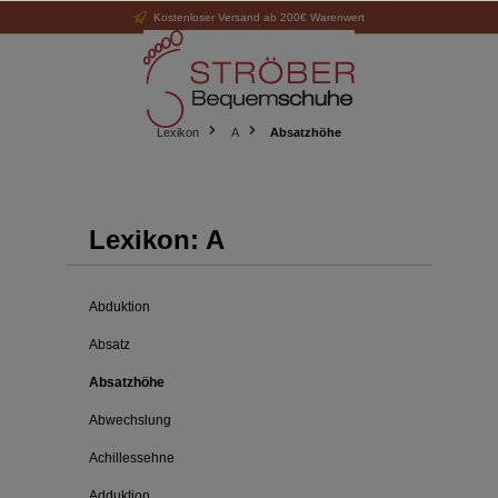
Kostenloser Versand ab 200€ Warenwert
alt springen
Lexikon
A
Absatzhöhe
Lexikon: A
Abduktion
Absatz
Absatzhöhe
Abwechslung
Achillessehne
Adduktion