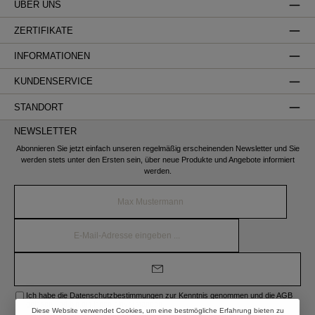
ÜBER UNS
ZERTIFIKATE
INFORMATIONEN
KUNDENSERVICE
STANDORT
NEWSLETTER
Abonnieren Sie jetzt einfach unseren regelmäßig erscheinenden Newsletter und Sie
werden stets unter den Ersten sein, über neue Produkte und Angebote informiert
werden.
Name*
E-
Mail-
Adresse*
Ich habe die
Datenschutzbestimmungen
zur Kenntnis genommen und die
AGB
gelesen und bin mit ihnen einverstanden.
Diese Website verwendet Cookies, um eine bestmögliche Erfahrung bieten zu