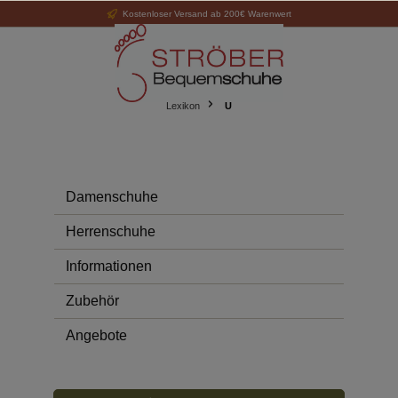
Kostenloser Versand ab 200€ Warenwert
alt springen
Lexikon
U
Damenschuhe
Herrenschuhe
Informationen
Zubehör
Angebote