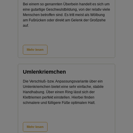
Bei einem so genannten Überbein handelt es sich um
eine gutartige Geschwulstbildung, von der relativ viele
Menschen betroffen sind. Es tritt meist als Wölbung
am Fußrücken oder direkt am Gelenk der Großzehe
auf.
Mehr lesen
Umlenkriemchen
Die Verschluß- bzw. Anpassungsvariante über ein
Umlenkriemchen bietet eine sehr einfache, stabile
Handhabung. Über einen Ring lässt sich der
Klettriemen perfekt einstellen. Hierbei finden
schmalere und fülligere Füße optimalen Halt.
Mehr lesen