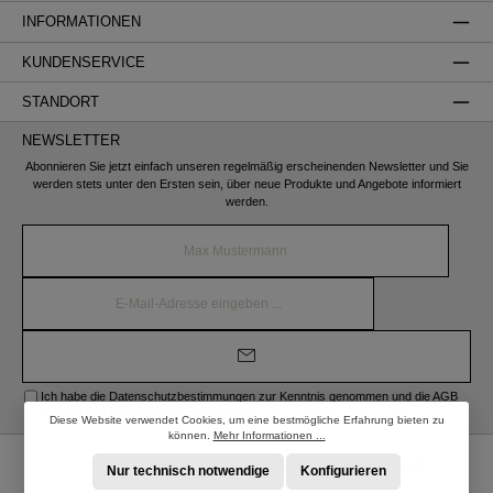
INFORMATIONEN
KUNDENSERVICE
STANDORT
NEWSLETTER
Abonnieren Sie jetzt einfach unseren regelmäßig erscheinenden Newsletter und Sie
werden stets unter den Ersten sein, über neue Produkte und Angebote informiert
werden.
Name*
E-
Mail-
Adresse*
Ich habe die
Datenschutzbestimmungen
zur Kenntnis genommen und die
AGB
gelesen und bin mit ihnen einverstanden.
Diese Website verwendet Cookies, um eine bestmögliche Erfahrung bieten zu
können.
Mehr Informationen ...
* Alle Preise inkl. gesetzl. Mehrwertsteuer zzgl.
Versandkosten
und ggf.
Nur technisch notwendige
Konfigurieren
Nachnahmegebühren, wenn nicht anders angegeben.