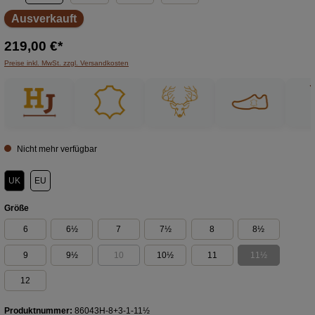
Ausverkauft
219,00 €*
Preise inkl. MwSt. zzgl. Versandkosten
Nicht mehr verfügbar
UK
EU
auswählen
Größe
6
6½
7
7½
8
8½
9
9½
10
10½
11
11½
(Diese Option ist zurzeit nicht verfügbar.)
(Diese Option ist
12
Produktnummer:
86043H-8+3-1-11½