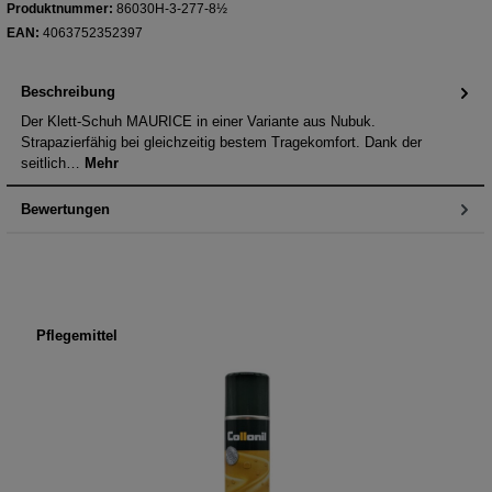
Produktnummer:
86030H-3-277-8½
EAN:
4063752352397
Beschreibung
Der Klett-Schuh MAURICE in einer Variante aus Nubuk.
Strapazierfähig bei gleichzeitig bestem Tragekomfort. Dank der
seitlich…
Mehr
Bewertungen
Produktgalerie überspringen
Pflegemittel