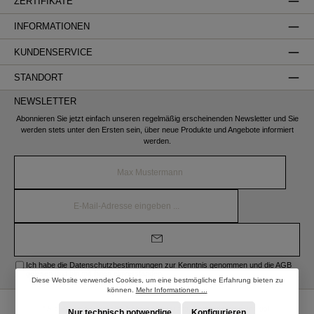
ZERTIFIKATE
INFORMATIONEN
KUNDENSERVICE
STANDORT
NEWSLETTER
Abonnieren Sie jetzt einfach unseren regelmäßig erscheinenden Newsletter und Sie
werden stets unter den Ersten sein, über neue Produkte und Angebote informiert
werden.
Name*
E-
Mail-
Adresse*
Ich habe die
Datenschutzbestimmungen
zur Kenntnis genommen und die
AGB
gelesen und bin mit ihnen einverstanden.
Diese Website verwendet Cookies, um eine bestmögliche Erfahrung bieten zu
können.
Mehr Informationen ...
* Alle Preise inkl. gesetzl. Mehrwertsteuer zzgl.
Versandkosten
und ggf.
Nur technisch notwendige
Konfigurieren