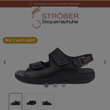
Kostenloser Versand ab 200€ Warenwert
alt springen
Bildergalerie überspringen
Nur 2 auf Lager!