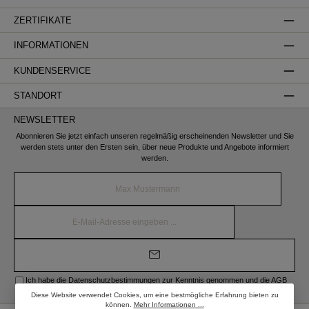
ZERTIFIKATE
INFORMATIONEN
KUNDENSERVICE
STANDORT
NEWSLETTER
Abonnieren Sie jetzt einfach unseren regelmäßig erscheinenden Newsletter und Sie
werden stets unter den Ersten sein, über neue Produkte und Angebote informiert
werden.
Name*
E-
Mail-
Adresse*
Ich habe die
Datenschutzbestimmungen
zur Kenntnis genommen und die
AGB
gelesen und bin mit ihnen einverstanden.
Diese Website verwendet Cookies, um eine bestmögliche Erfahrung bieten zu
können.
Mehr Informationen ...