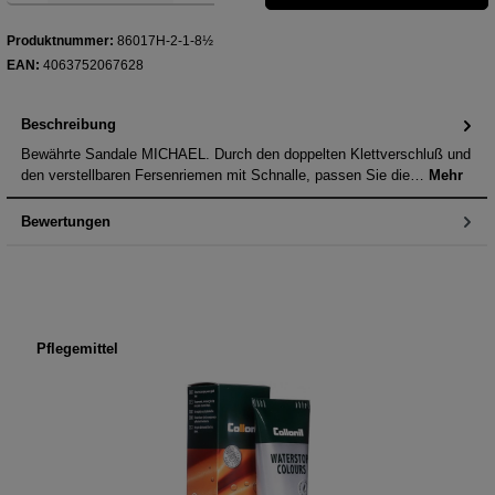
Produktnummer:
86017H-2-1-8½
EAN:
4063752067628
Beschreibung
Bewährte Sandale MICHAEL. Durch den doppelten Klettverschluß und
den verstellbaren Fersenriemen mit Schnalle, passen Sie die…
Mehr
Bewertungen
Produktgalerie überspringen
Pflegemittel