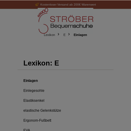
Kostenloser Versand ab 200€ Warenwert
alt springen
Lexikon
E
Einlagen
Lexikon: E
Einlagen
Einlegesohle
Elastiksenkel
elastische Gelenkstütze
Ergonom-Fußbett
EVA