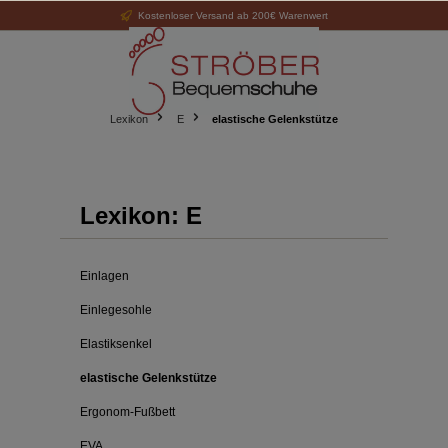
Kostenloser Versand ab 200€ Warenwert
alt springen
Lexikon
E
elastische Gelenkstütze
Lexikon: E
Einlagen
Einlegesohle
Elastiksenkel
elastische Gelenkstütze
Ergonom-Fußbett
EVA