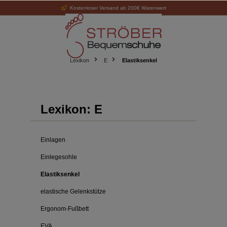
Kostenloser Versand ab 200€ Warenwert
alt springen
Lexikon
E
Elastiksenkel
Lexikon: E
Einlagen
Einlegesohle
Elastiksenkel
elastische Gelenkstütze
Ergonom-Fußbett
EVA