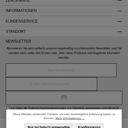
ZERTIFIKATE
INFORMATIONEN
KUNDENSERVICE
STANDORT
NEWSLETTER
Abonnieren Sie jetzt einfach unseren regelmäßig erscheinenden Newsletter und Sie
werden stets unter den Ersten sein, über neue Produkte und Angebote informiert
werden.
Name*
E-
Mail-
Adresse*
Ich habe die
Datenschutzbestimmungen
zur Kenntnis genommen und die
AGB
gelesen und bin mit ihnen einverstanden.
Diese Website verwendet Cookies, um eine bestmögliche Erfahrung bieten zu
können.
Mehr Informationen ...
* Alle Preise inkl. gesetzl. Mehrwertsteuer zzgl.
Versandkosten
und ggf.
Nur technisch notwendige
Konfigurieren