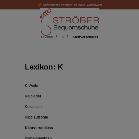
Kostenloser Versand ab 200€ Warenwert
alt springen
Lexikon
K
Klettverschluss
Lexikon: K
K-Weite
Kalbleder
Keilabsatz
Kipplaufsohle
Klettverschluss
Klima-Membran