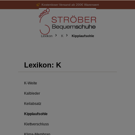
Kostenloser Versand ab 200€ Warenwert
alt springen
Lexikon
K
Kipplaufsohle
Lexikon: K
K-Weite
Kalbleder
Keilabsatz
Kipplaufsohle
Klettverschluss
Klima-Membran