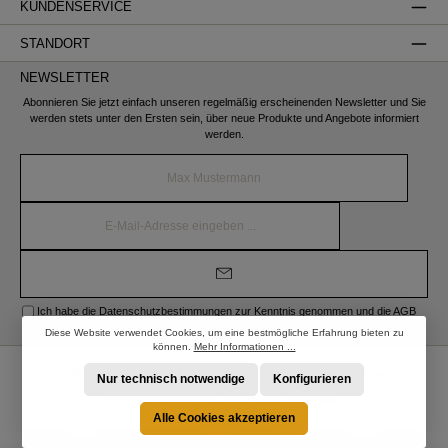
KUNDENSERVICE
STANDORT
NEWSLETTER
Abonnieren Sie jetzt einfach unseren regelmäßig erscheinenden Newsletter und Sie
werden stets unter den Ersten sein, über neue Produkte und Angebote informiert
werden.
Name*
E-
Mail-
Adresse*
Ich habe die
Datenschutzbestimmungen
zur Kenntnis genommen und die
AGB
gelesen und bin mit ihnen einverstanden.
Diese Website verwendet Cookies, um eine bestmögliche Erfahrung bieten zu
können.
Mehr Informationen ...
* Alle Preise inkl. gesetzl. Mehrwertsteuer zzgl.
Versandkosten
und ggf.
Nur technisch notwendige
Konfigurieren
Nachnahmegebühren, wenn nicht anders angegeben.
© 2026 STRÖBER Shop - Alle Rechte vorbehalten.
Alle Cookies akzeptieren