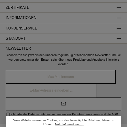
ZERTIFIKATE
INFORMATIONEN
KUNDENSERVICE
STANDORT
NEWSLETTER
Abonnieren Sie jetzt einfach unseren regelmäßig erscheinenden Newsletter und Sie
werden stets unter den Ersten sein, über neue Produkte und Angebote informiert
werden.
Name*
E-
Mail-
Adresse*
Ich habe die
Datenschutzbestimmungen
zur Kenntnis genommen und die
AGB
gelesen und bin mit ihnen einverstanden.
Diese Website verwendet Cookies, um eine bestmögliche Erfahrung bieten zu
können.
Mehr Informationen ...