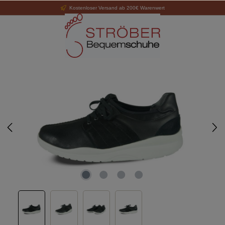
Kostenloser Versand ab 200€ Warenwert
alt springen
Bildergalerie überspringen