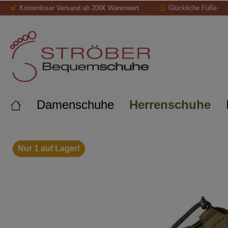
Kostenloser Versand ab 200€ Warenwert
Glückliche Füße
springen
Zur Hauptnavigation springen
Damenschuhe
Herrenschuhe
Bildergalerie überspringen
Nur 1 auf Lager!