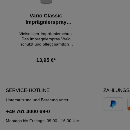
Vario Classic
Imprägnierspray
300ml
Vielseitiger Imprägnierschutz
Das Imprägnierspray Vario
schützt und pflegt sämtliche
Produkte bzw.
Materialkombinationen aus
13,95 €*
Leder, Metallic, Perlato,
Synthetik, Fell, Stretch und
Filz. Es schützt vor
In den Warenkorb
tiefgreifender Verschmutzung
und Nässe, wirkt dabei
materialpflegend und gibt den
SERVICE-HOTLINE
ZAHLUNGS
Farben eine Erfrischungskur. -
schützt und pflegt sämtliche
Unterstützung und Beratung unter:
Materialien, ob Schuhe,
Taschen oder Textilien - für
+49 761 4000 69-0
Kombinationen aus Leder,
Metallic, Perlato, Synthetik,
Montags bis Freitags, 09:00 - 16:00 Uhr
Fell, Stretch oder Filz - schützt
vor Verschmutzung und Nässe