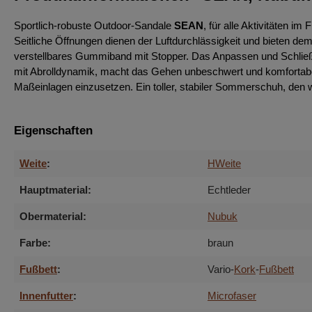
Sportlich-robuste Outdoor-Sandale
SEAN
, für alle Aktivitäten 
Seitliche Öffnungen dienen der Luftdurchlässigkeit und bieten de
verstellbares Gummiband mit Stopper. Das Anpassen und Schließen fu
mit Abrolldynamik, macht das Gehen unbeschwert und komfortabe
Maßeinlagen einzusetzen. Ein toller, stabiler Sommerschuh, den 
Eigenschaften
Weite
:
H
Weite
Hauptmaterial:
Echtleder
Obermaterial:
Nubuk
Farbe:
braun
Fußbett
:
Vario-
Kork
-
Fußbett
Innenfutter
:
Microfaser