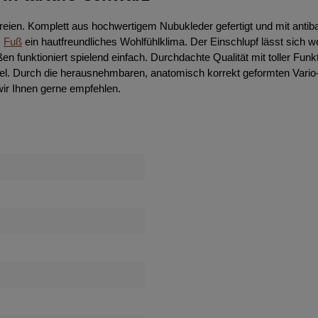
im Freien. Komplett aus hochwertigem Nubukleder gefertigt und mit ant
m
Fuß
ein hautfreundliches Wohlfühlklima. Der Einschlupf lässt sich w
nktioniert spielend einfach. Durchdachte Qualität mit toller Funktion
l. Durch die herausnehmbaren, anatomisch korrekt geformten Vario
wir Ihnen gerne empfehlen.