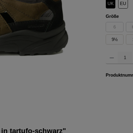
UK
EU
auswä
Größe
6
(Diese Opti
9½
Produkt Anzahl: 
Produktnum
in tartufo-schwarz"