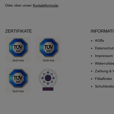
- frischt die Farben auf
Oder über unser
Kontaktformular
.
Anleitung Benutzung: Nur in
belüfteten Räumen oder
möglichst im Freien
anwenden. Der Sprühabstand
sollte 20 cm betragen, um ein
gleichmäßiges feines
ZERTIFIKATE
INFORMAT
Sprühbild zu erreichen. Für
eine Grundimprägnierung vor
AGBs
dem ersten Tragen das
Datenschut
Material mit mindestens 3
nicht so feuchten
Impressum
Sprühaufträgen behandeln.
Nach ca. 8-10 mal Tragen den
Widerrufsb
Imprägnierschutz auffrischen.
Zahlung & 
Pflichtangaben:
Warnhinweise: GEFAHR
Fillialfinder
Vorsicht! Unbedingt
beachten! Gesundheitsschäde
Schuhlexik
n durch Einatmen möglich!
Nur im Freien oder bei guter
Belüftung verwenden! Nur
wenige Sekunden sprühen!
Großflächige Leder- und
Textilerzeugnisse nur im