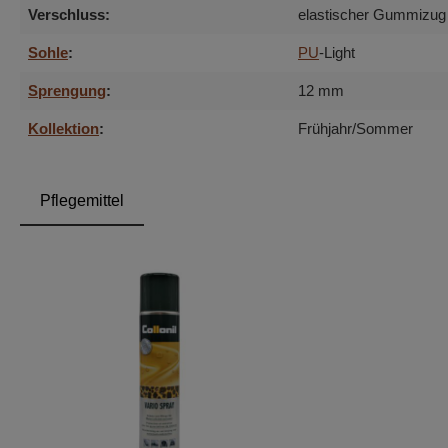
Verschluss:
elastischer Gummizug
Sohle
:
PU
-Light
Sprengung
:
12 mm
Kollektion
:
Frühjahr/Sommer
Pflegemittel
Produktgalerie überspringen