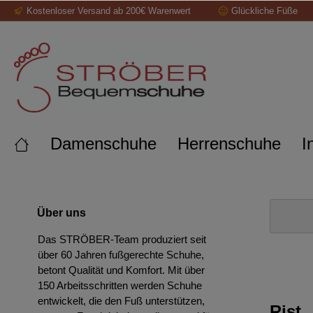
Kostenloser Versand ab 200€ Warenwert
Glückliche Füße
springen
Zur Hauptnavigation springen
Damenschuhe
Herrenschuhe
I
Über uns
Das STRÖBER-Team produziert seit
über 60 Jahren fußgerechte Schuhe,
betont Qualität und Komfort. Mit über
150 Arbeitsschritten werden Schuhe
entwickelt, die den Fuß unterstützen,
Rist