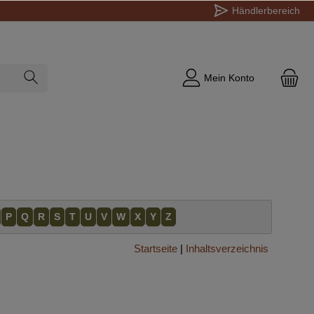
Händlerbereich
Mein Konto
P
Q
R
S
T
U
V
W
X
Y
Z
Startseite
|
Inhaltsverzeichnis