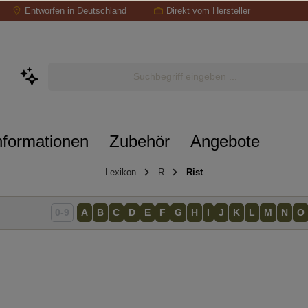
Entworfen in Deutschland
Direkt vom Hersteller
nformationen
Zubehör
Angebote
Lexikon
R
Rist
0-9
A
B
C
D
E
F
G
H
I
J
K
L
M
N
O