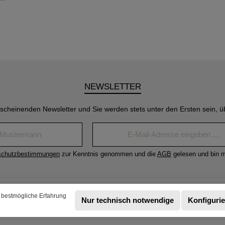
NEWSLETTER
rscheinenden Newsletter und Sie werden stets unter den Ersten sein, 
Name*
E-
Mail-
Adresse*
schutzbestimmungen
zur Kenntnis genommen und die
AGB
gelesen und bin m
 bestmögliche Erfahrung
Nur technisch notwendige
Konfiguri
setzl. Mehrwertsteuer zzgl.
Versandkosten
und ggf. Nachnahmegebühren, wenn nich
© 2026 STRÖBER Shop - Alle Rechte vorbehalten.