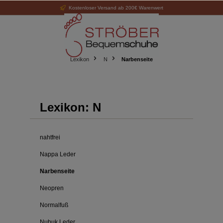
Kostenloser Versand ab 200€ Warenwert
alt springen
Lexikon
N
Narbenseite
Lexikon: N
nahtfrei
Nappa Leder
Narbenseite
Neopren
Normalfuß
Nubuk Leder