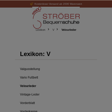
Kostenloser Versand ab 200€ Warenwert
alt springen
Lexikon
V
Velourleder
Lexikon: V
Valgusstellung
Vario Fußbett
Velourleder
Vintage-Leder
Vorderblatt
Vorderkappe