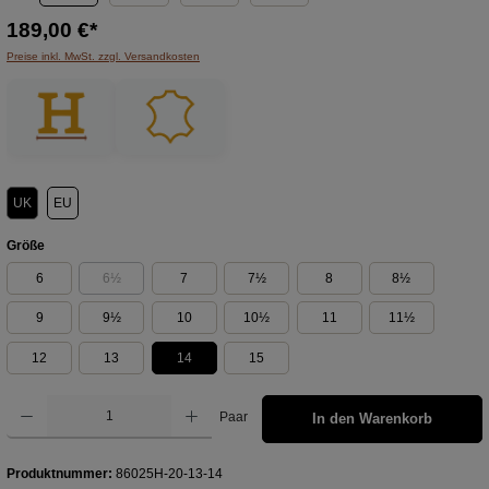
189,00 €*
Preise inkl. MwSt. zzgl. Versandkosten
UK
EU
auswählen
Größe
6
6½
7
7½
8
8½
(Diese Option ist zurzeit nicht verfügbar.)
9
9½
10
10½
11
11½
12
13
14
15
Produkt Anzahl: Gib den gewünschten Wert ein oder benutze die Schaltflächen um die Anzahl z
Paar
In den Warenkorb
Produktnummer:
86025H-20-13-14