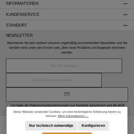
INFORMATIONEN
KUNDENSERVICE
STANDORT
NEWSLETTER
Abonnieren Sie jetzt einfach unseren regelmäßig erscheinenden Newsletter und Sie
werden stets unter den Ersten sein, über neue Produkte und Angebote informiert
werden.
Name*
E-
Mail-
Adresse*
Ich habe die
Datenschutzbestimmungen
zur Kenntnis genommen und die
AGB
gelesen und bin mit ihnen einverstanden.
Diese Website verwendet Cookies, um eine bestmögliche Erfahrung bieten zu
können.
Mehr Informationen ...
* Alle Preise inkl. gesetzl. Mehrwertsteuer zzgl.
Versandkosten
und ggf.
Nur technisch notwendige
Konfigurieren
Nachnahmegebühren, wenn nicht anders angegeben.
© 2026 STRÖBER Shop - Alle Rechte vorbehalten.