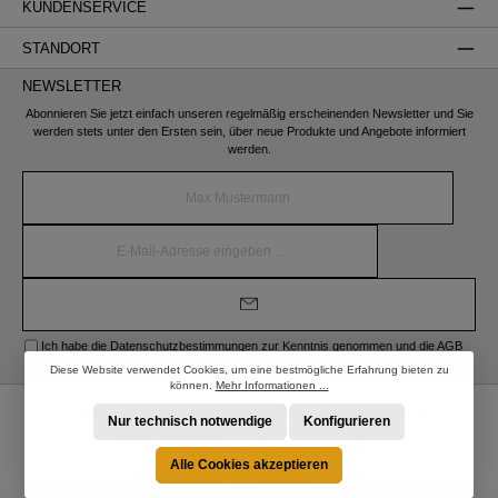
KUNDENSERVICE
STANDORT
NEWSLETTER
Abonnieren Sie jetzt einfach unseren regelmäßig erscheinenden Newsletter und Sie
werden stets unter den Ersten sein, über neue Produkte und Angebote informiert
werden.
Name*
E-
Mail-
Adresse*
Ich habe die
Datenschutzbestimmungen
zur Kenntnis genommen und die
AGB
gelesen und bin mit ihnen einverstanden.
Diese Website verwendet Cookies, um eine bestmögliche Erfahrung bieten zu
können.
Mehr Informationen ...
* Alle Preise inkl. gesetzl. Mehrwertsteuer zzgl.
Versandkosten
und ggf.
Nur technisch notwendige
Konfigurieren
Nachnahmegebühren, wenn nicht anders angegeben.
© 2026 STRÖBER Shop - Alle Rechte vorbehalten.
Alle Cookies akzeptieren