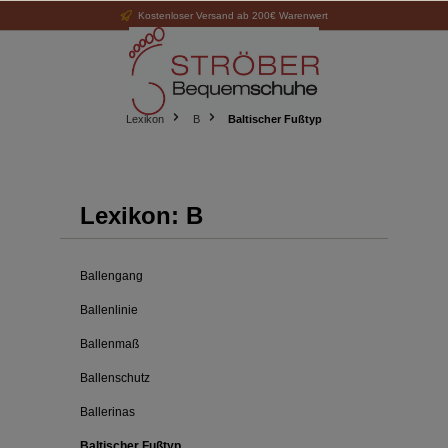
Kostenloser Versand ab 200€ Warenwert
alt springen
Lexikon
B
Baltischer Fußtyp
Lexikon: B
Ballengang
Ballenlinie
Ballenmaß
Ballenschutz
Ballerinas
Baltischer Fußtyp