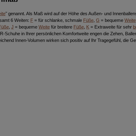
ite
" genannt. Als Maß wird auf der Höhe des Außen- und Innenbal
esamt 6 Weiten:
F
= für schlanke, schmale
Füße
,
G
= bequeme
Weite
Füße
,
J
= bequeme
Weite
für breitere
Füße
,
K
= Extraweite für sehr
b
Schuhe in Ihrer persönlichen Komfortweite engen die Zehen, Ball
ichend Innen-Volumen wirken sich positiv auf Ihr Tragegefühl, die