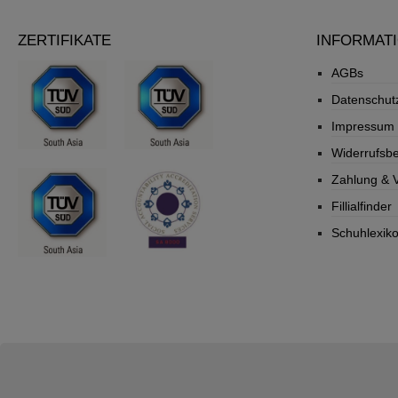
ZERTIFIKATE
INFORMAT
AGBs
Datenschut
Impressum
Widerrufsb
Zahlung & 
Fillialfinder
Schuhlexik