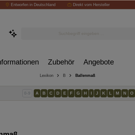
Entworfen in Deutschland
Direkt vom Hersteller
nformationen
Zubehör
Angebote
Lexikon
B
Ballenmaß
0-9
A
B
C
D
E
F
G
H
I
J
K
L
M
N
O
enmaß