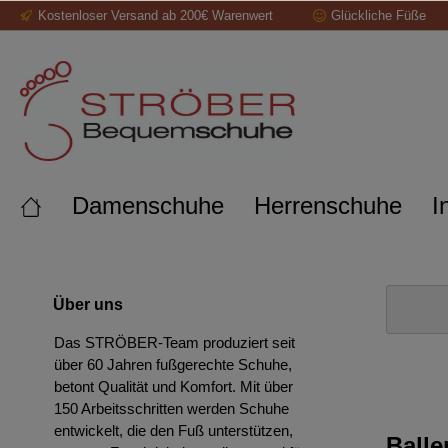
Kostenloser Versand ab 200€ Warenwert
Glückliche Füße
springen
Zur Hauptnavigation springen
Damenschuhe
Herrenschuhe
I
Über uns
Das STRÖBER-Team produziert seit
über 60 Jahren fußgerechte Schuhe,
betont Qualität und Komfort. Mit über
150 Arbeitsschritten werden Schuhe
entwickelt, die den Fuß unterstützen,
Ball