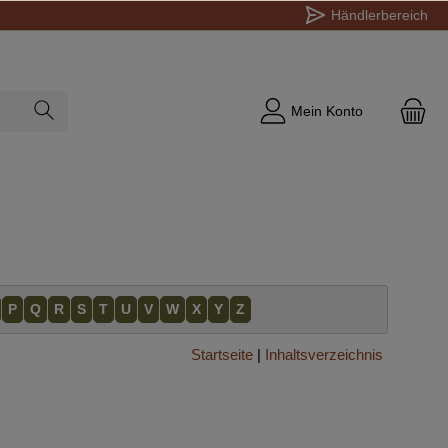
Händlerbereich
Mein Konto
P
Q
R
S
T
U
V
W
X
Y
Z
Startseite
|
Inhaltsverzeichnis