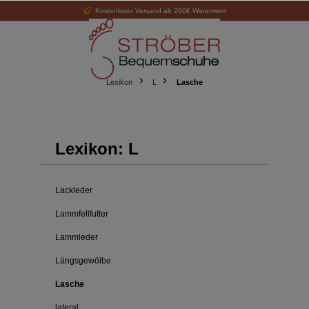
Kostenloser Versand ab 200€ Warenwert
alt springen
Lexikon
L
Lasche
Lexikon: L
Lackleder
Lammfellfutter
Lammleder
Längsgewölbe
Lasche
lateral