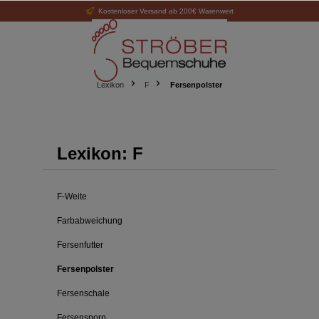
Kostenloser Versand ab 200€ Warenwert
alt springen
Lexikon
F
Fersenpolster
Lexikon: F
F-Weite
Farbabweichung
Fersenfutter
Fersenpolster
Fersenschale
Fersensporn