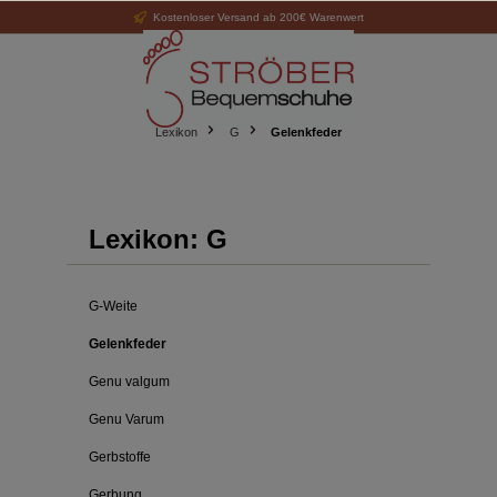
Kostenloser Versand ab 200€ Warenwert
alt springen
Lexikon
G
Gelenkfeder
Lexikon: G
G-Weite
Gelenkfeder
Genu valgum
Genu Varum
Gerbstoffe
Gerbung