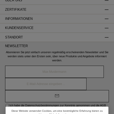
ÜBER UNS
ZERTIFIKATE
INFORMATIONEN
KUNDENSERVICE
STANDORT
NEWSLETTER
Abonnieren Sie jetzt einfach unseren regelmäßig erscheinenden Newsletter und Sie
werden stets unter den Ersten sein, über neue Produkte und Angebote informiert
werden.
Name*
E-
Mail-
Adresse*
Ich habe die
Datenschutzbestimmungen
zur Kenntnis genommen und die
AGB
gelesen und bin mit ihnen einverstanden.
Diese Website verwendet Cookies, um eine bestmögliche Erfahrung bieten zu