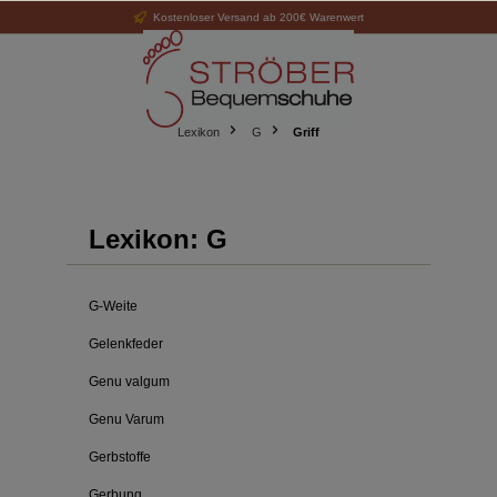
Kostenloser Versand ab 200€ Warenwert
alt springen
Lexikon
G
Griff
Lexikon: G
G-Weite
Gelenkfeder
Genu valgum
Genu Varum
Gerbstoffe
Gerbung