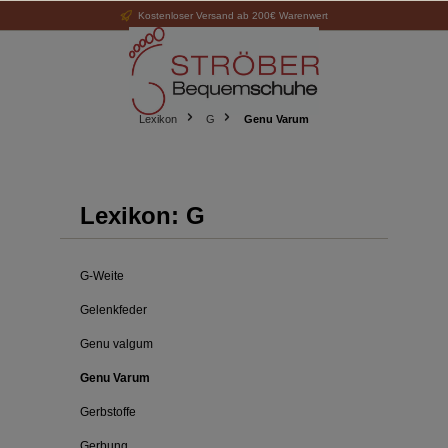
Kostenloser Versand ab 200€ Warenwert
alt springen
Lexikon
G
Genu Varum
Lexikon: G
G-Weite
Gelenkfeder
Genu valgum
Genu Varum
Gerbstoffe
Gerbung