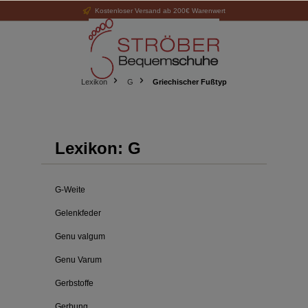
Kostenloser Versand ab 200€ Warenwert
alt springen
Lexikon
G
Griechischer Fußtyp
Lexikon: G
G-Weite
Gelenkfeder
Genu valgum
Genu Varum
Gerbstoffe
Gerbung