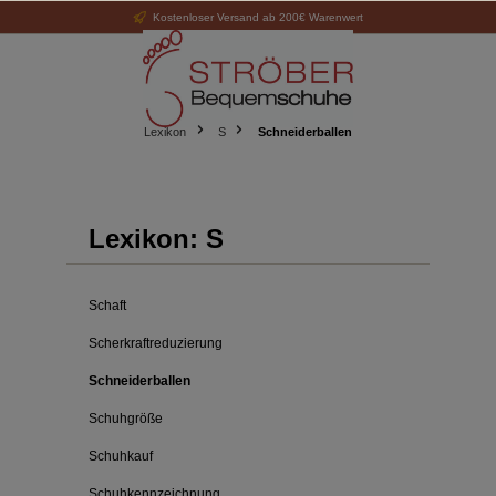
Kostenloser Versand ab 200€ Warenwert
alt springen
Lexikon
S
Schneiderballen
Lexikon: S
Schaft
Scherkraftreduzierung
Schneiderballen
Schuhgröße
Schuhkauf
Schuhkennzeichnung