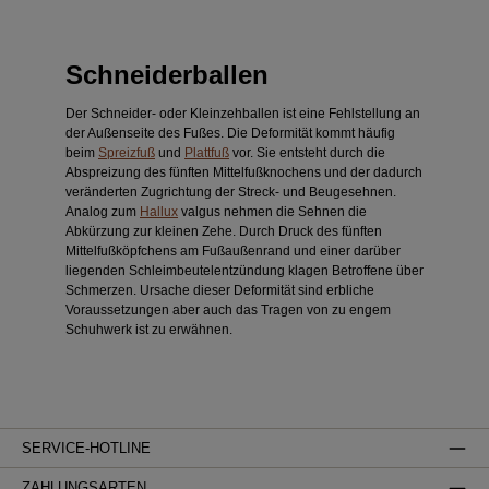
Schneiderballen
Der Schneider- oder Kleinzehballen ist eine Fehlstellung an
der Außenseite des Fußes.
Die Deformität kommt häufig
beim
Spreizfuß
und
Plattfuß
vor.
Sie
entsteht durch die
Abspreizung des fünften Mittelfußknochens und der dadurch
veränderten Zugrichtung der Streck- und Beugesehnen.
Analog zum
Hallux
valgus nehmen die Sehnen die
Abkürzung zur kleinen Zehe.
Durch Druck des fünften
Mittelfuß­köpfchens am Fußaußenrand und einer darüber
liegenden Schleimbeutelent­zün­dung klagen Betroffene über
Schmerzen. Ursache dieser Deformität sind erbliche
Voraussetzungen aber auch das Tragen von zu engem
Schuhwerk ist zu erwähnen.
SERVICE-HOTLINE
ZAHLUNGSARTEN