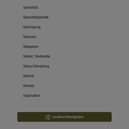
Spreizfuß
Spreizfußpelotte
Sprengung
Stanzen
Stepperei
Stiefel, Stiefelette
Stoss-Dämpfung
Stretch
Strobel
Supination
Lexikon Navigation