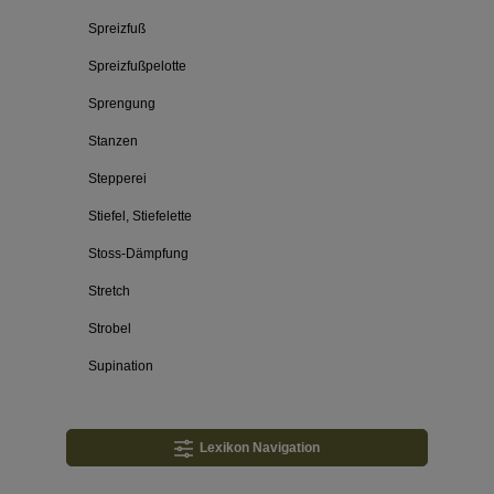
Spreizfuß
Spreizfußpelotte
Sprengung
Stanzen
Stepperei
Stiefel, Stiefelette
Stoss-Dämpfung
Stretch
Strobel
Supination
Lexikon Navigation