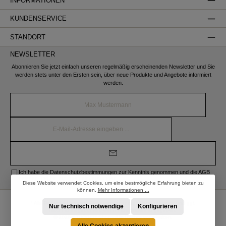
INFORMATIONEN
KUNDENSERVICE
STANDORT
NEWSLETTER
Abonnieren Sie jetzt einfach unseren regelmäßig erscheinenden Newsletter und Sie
werden stets unter den Ersten sein, über neue Produkte und Angebote informiert
werden.
Name*
E-
Mail-
Adresse*
Ich habe die
Datenschutzbestimmungen
zur Kenntnis genommen und die
AGB
gelesen und bin mit ihnen einverstanden.
Diese Website verwendet Cookies, um eine bestmögliche Erfahrung bieten zu
können.
Mehr Informationen ...
* Alle Preise inkl. gesetzl. Mehrwertsteuer zzgl.
Versandkosten
und ggf.
Nur technisch notwendige
Konfigurieren
Nachnahmegebühren, wenn nicht anders angegeben.
© 2026 STRÖBER Shop - Alle Rechte vorbehalten.