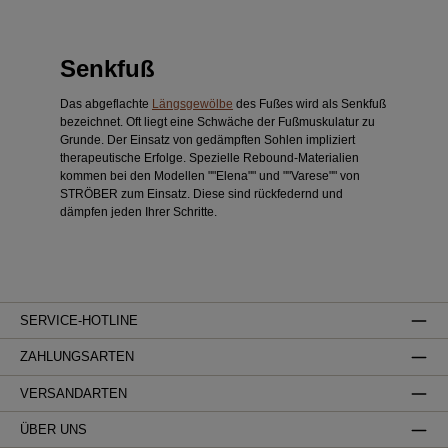
Senkfuß
Das abgeflachte
Längsgewölbe
des Fußes wird als Senkfuß
bezeichnet. Oft liegt eine Schwäche der Fußmuskulatur zu
Grunde. Der Einsatz von gedämpften Sohlen impliziert
therapeutische Erfolge. Spezielle Rebound-Materialien
kommen bei den Modellen ""Elena"" und ""Varese"" von
STRÖBER zum Einsatz. Diese sind rückfedernd und
dämpfen jeden Ihrer Schritte.
SERVICE-HOTLINE
ZAHLUNGSARTEN
VERSANDARTEN
ÜBER UNS