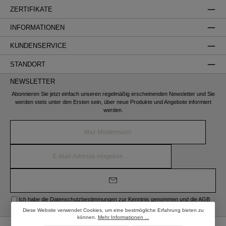
ZERTIFIKATE
INFORMATIONEN
KUNDENSERVICE
STANDORT
NEWSLETTER
Abonnieren Sie jetzt einfach unseren regelmäßig erscheinenden Newsletter und Sie
werden stets unter den Ersten sein, über neue Produkte und Angebote informiert
werden.
Name*
E-
Mail-
Adresse*
Ich habe die
Datenschutzbestimmungen
zur Kenntnis genommen und die
AGB
gelesen und bin mit ihnen einverstanden.
Diese Website verwendet Cookies, um eine bestmögliche Erfahrung bieten zu
können.
Mehr Informationen ...