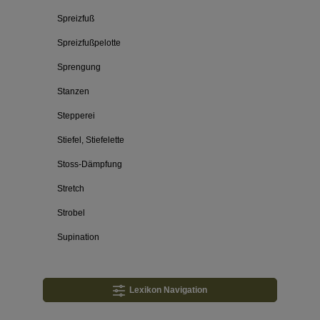
Spreizfuß
Spreizfußpelotte
Sprengung
Stanzen
Stepperei
Stiefel, Stiefelette
Stoss-Dämpfung
Stretch
Strobel
Supination
Lexikon Navigation