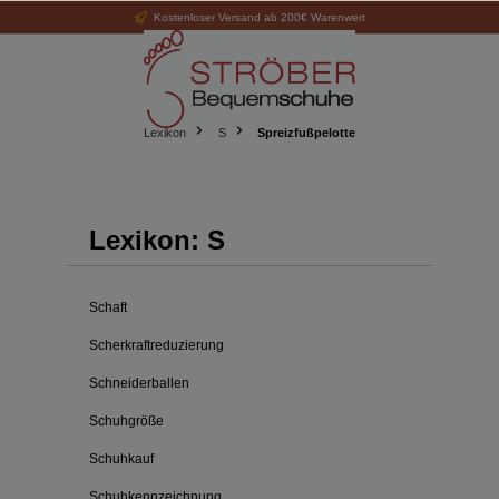
Kostenloser Versand ab 200€ Warenwert
alt springen
Lexikon
S
Spreizfußpelotte
Lexikon: S
Schaft
Scherkraftreduzierung
Schneiderballen
Schuhgröße
Schuhkauf
Schuhkennzeichnung