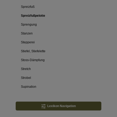
Spreizfuß
Spreizfußpelotte
Sprengung
Stanzen
Stepperei
Stiefel, Stiefelette
Stoss-Dämpfung
Stretch
Strobel
Supination
Lexikon Navigation