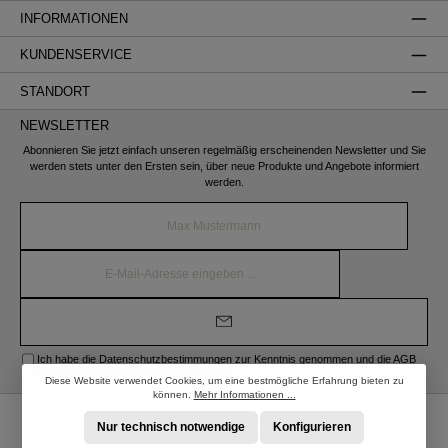
INFORMATIONEN
KUNDENSERVICE
STANDORT
NEWSLETTER
Abonnieren Sie jetzt einfach unseren regelmäßig erscheinenden Newsletter und Sie
werden stets unter den Ersten sein, über neue Produkte und Angebote informiert
werden.
Name*
E-
Mail-
Adresse*
Ich habe die
Datenschutzbestimmungen
zur Kenntnis genommen und die
AGB
gelesen und bin mit ihnen einverstanden.
Diese Website verwendet Cookies, um eine bestmögliche Erfahrung bieten zu
können.
Mehr Informationen ...
* Alle Preise inkl. gesetzl. Mehrwertsteuer zzgl.
Versandkosten
und ggf.
Nur technisch notwendige
Konfigurieren
Nachnahmegebühren, wenn nicht anders angegeben.