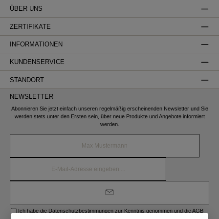
ÜBER UNS
ZERTIFIKATE
INFORMATIONEN
KUNDENSERVICE
STANDORT
NEWSLETTER
Abonnieren Sie jetzt einfach unseren regelmäßig erscheinenden Newsletter und Sie
werden stets unter den Ersten sein, über neue Produkte und Angebote informiert
werden.
Name*
E-
Mail-
Adresse*
Ich habe die
Datenschutzbestimmungen
zur Kenntnis genommen und die
AGB
gelesen und bin mit ihnen einverstanden.