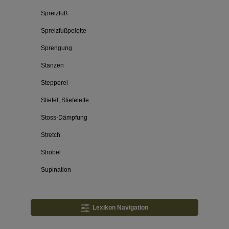
Spreizfuß
Spreizfußpelotte
Sprengung
Stanzen
Stepperei
Stiefel, Stiefelette
Stoss-Dämpfung
Stretch
Strobel
Supination
Lexikon Navigation