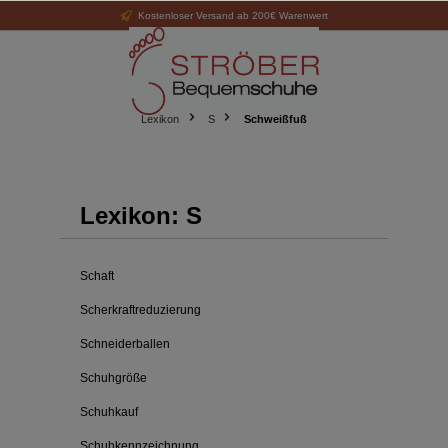
Kostenloser Versand ab 200€ Warenwert
alt springen
Lexikon
S
Schweißfuß
Lexikon: S
Schaft
Scherkraftreduzierung
Schneiderballen
Schuhgröße
Schuhkauf
Schuhkennzeichnung